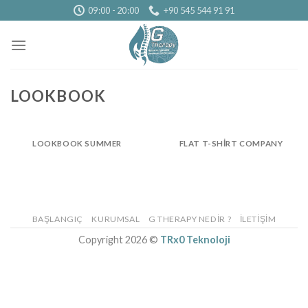
Skip
09:00 - 20:00
+90 545 544 91 91
to
content
LOOKBOOK
LOOKBOOK SUMMER
FLAT T-SHIRT COMPANY
BAŞLANGIÇ
KURUMSAL
G THERAPY NEDIR ?
İLETIŞIM
Copyright 2026 ©
TRx0 Teknoloji