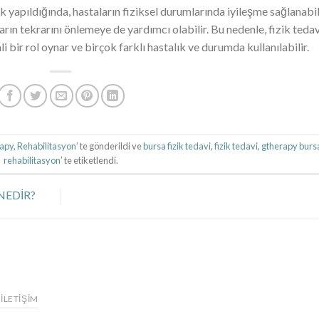
k yapıldığında, hastaların fiziksel durumlarında iyileşme sağlanabili
arın tekrarını önlemeye de yardımcı olabilir. Bu nedenle, fizik tedav
i bir rol oynar ve birçok farklı hastalık ve durumda kullanılabilir.
apy
,
Rehabilitasyon
’ te gönderildi ve
bursa fizik tedavi
,
fizik tedavi
,
gtherapy burs
rehabilitasyon
’ te etiketlendi.
NEDİR?
İLETIŞIM