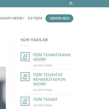
HEMEN ARA
HERAPY NEDIR ?
İLETIŞIM
SON YAZILAR
FİZİK TEDAVİ SEANSI
22
Mar
NEDİR?
FİZİK
yorumlar kapalı
TEDAVİ
SEANSI
FİZİK TEDAVİ VE
22
NEDİR?
Mar
REHABİLİTASYON
için
NEDİR?
FİZİK
yorumlar kapalı
TEDAVİ
VE
FİZİK TEDAVİ
22
REHABİLİTASYON
Mar
FİZİK
yorumlar kapalı
NEDİR?
TEDAVİ