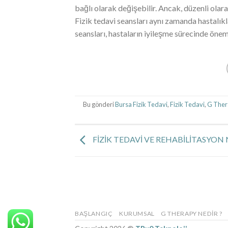
bağlı olarak değişebilir. Ancak, düzenli olara
Fizik tedavi seansları aynı zamanda hastalıkl
seansları, hastaların iyileşme sürecinde öneml
Bu gönderi
Bursa Fizik Tedavi
,
Fizik Tedavi
,
G Ther
FİZİK TEDAVİ VE REHABİLİTASYON 
BAŞLANGIÇ
KURUMSAL
G THERAPY NEDIR ?