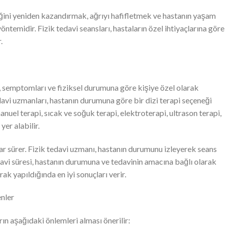
iğini yeniden kazandırmak, ağrıyı hafifletmek ve hastanın yaşam
yöntemidir. Fizik tedavi seansları, hastaların özel ihtiyaçlarına göre
.
i, semptomları ve fiziksel durumuna göre kişiye özel olarak
edavi uzmanları, hastanın durumuna göre bir dizi terapi seçeneği
manuel terapi, sıcak ve soğuk terapi, elektroterapi, ultrason terapi,
yer alabilir.
adar sürer. Fizik tedavi uzmanı, hastanın durumunu izleyerek seans
davi süresi, hastanın durumuna ve tedavinin amacına bağlı olarak
rak yapıldığında en iyi sonuçları verir.
nler
ın aşağıdaki önlemleri alması önerilir: