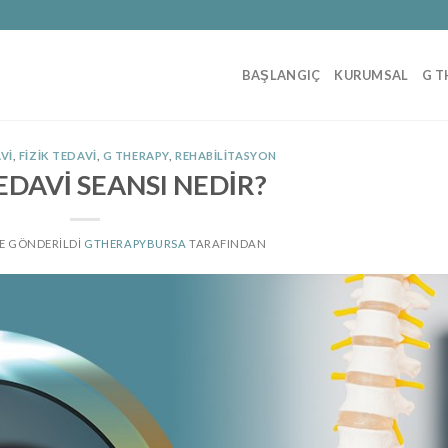
BAŞLANGIÇ
KURUMSAL
G T
VI
,
FIZIK TEDAVI
,
G THERAPY
,
REHABILITASYON
TEDAVİ SEANSI NEDİR?
 TE GÖNDERILDI
GTHERAPYBURSA
TARAFINDAN