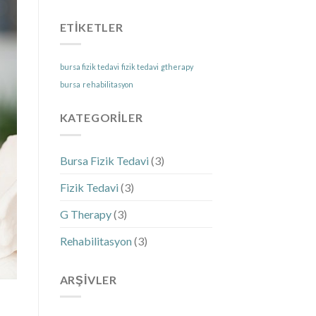
için
için
ETIKETLER
bursa fizik tedavi
fizik tedavi
gtherapy
bursa
rehabilitasyon
KATEGORILER
Bursa Fizik Tedavi
(3)
Fizik Tedavi
(3)
G Therapy
(3)
Rehabilitasyon
(3)
ARŞIVLER