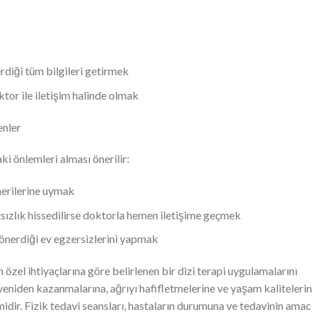
rdiği tüm bilgileri getirmek
tor ile iletişim halinde olmak
enler
ki önlemleri alması önerilir:
nerilerine uymak
tsızlık hissedilirse doktorla hemen iletişime geçmek
 önerdiği ev egzersizlerini yapmak
n özel ihtiyaçlarına göre belirlenen bir dizi terapi uygulamalarını
i yeniden kazanmalarına, ağrıyı hafifletmelerine ve yaşam kalitelerin
idir. Fizik tedavi seansları, hastaların durumuna ve tedavinin amac