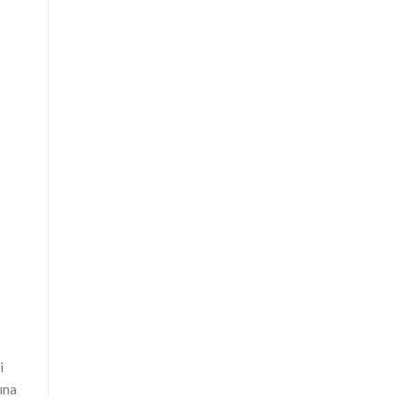
i
ına