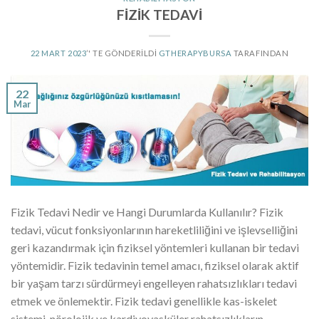
FİZİK TEDAVİ
22 MART 2023
’' TE GÖNDERILDI
GTHERAPYBURSA
TARAFINDAN
22
Mar
Fizik Tedavi Nedir ve Hangi Durumlarda Kullanılır? Fizik
tedavi, vücut fonksiyonlarının hareketliliğini ve işlevselliğini
geri kazandırmak için fiziksel yöntemleri kullanan bir tedavi
yöntemidir. Fizik tedavinin temel amacı, fiziksel olarak aktif
bir yaşam tarzı sürdürmeyi engelleyen rahatsızlıkları tedavi
etmek ve önlemektir. Fizik tedavi genellikle kas-iskelet
sistemi, nörolojik ve kardiyovasküler rahatsızlıkların