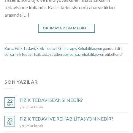
tedavisinde kullanılır. Kas-iskelet sistemi rahatsızlıkları
arasında […]
OKUMAYA DEVAM EDIN
→
Bursa Fizik Tedavi
,
Fizik Tedavi
,
G Therapy
,
Rehabilitasyon
gönderildi
|
bursa fizik tedavi
,
fizik tedavi
,
gtherapy bursa
,
rehabilitasyon
etiketlendi
SON YAZILAR
FİZİK TEDAVİ SEANSI NEDİR?
22
Mar
FİZİK
yorumlar kapalı
TEDAVİ
SEANSI
FİZİK TEDAVİ VE REHABİLİTASYON NEDİR?
22
NEDİR?
Mar
FİZİK
yorumlar kapalı
için
TEDAVİ