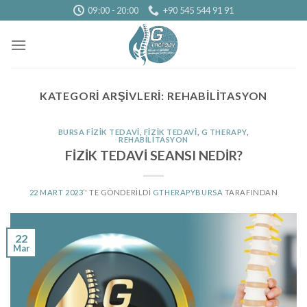
Skip
09:00 - 20:00
+90 545 544 91 91
to
content
KATEGORI ARŞIVLERI:
REHABILITASYON
BURSA FIZIK TEDAVI
,
FIZIK TEDAVI
,
G THERAPY
,
REHABILITASYON
FİZİK TEDAVİ SEANSI NEDİR?
22 MART 2023
’' TE GÖNDERILDI
GTHERAPYBURSA
TARAFINDAN
22
Mar