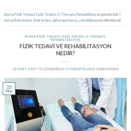
Bursa Fizik Tedavi
,
Fizik Tedavi
,
G Therapy
,
Rehabilitasyon
gönderildi
|
bursa fizik tedavi
,
fizik tedavi
,
gtherapy bursa
,
rehabilitasyon
etiketlendi
BURSA FIZIK TEDAVI
,
FIZIK TEDAVI
,
G THERAPY
,
REHABILITASYON
FİZİK TEDAVİ VE REHABİLİTASYON
NEDİR?
22 MART 2023
’' TE GÖNDERILDI
GTHERAPYBURSA
TARAFINDAN
22
Mar