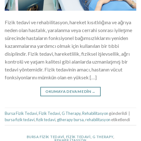
Fizik tedavi ve rehabilitasyon, hareket kısıtlılığına ve ağrıya
neden olan hastalık, yaralanma veya cerrahi sonrası iyileşme
sürecinde hastaların fonksiyonel bağımsızlıklarını yeniden
kazanmalarına yardımcı olmak için kullanılan bir tıbbi
disiplindir. Fizik tedavi, hareketlilik, fiziksel işlevsellik, ağrı
kontrolü ve yaşam kalitesi gibi alanlarda uzmanlaşmış bir
tedavi yöntemidir. Fizik tedavinin amacı, hastanın vücut
fonksiyonlarını mümkün olan en yüksek […]
OKUMAYA DEVAM EDIN
→
Bursa Fizik Tedavi
,
Fizik Tedavi
,
G Therapy
,
Rehabilitasyon
gönderildi
|
bursa fizik tedavi
,
fizik tedavi
,
gtherapy bursa
,
rehabilitasyon
etiketlendi
BURSA FIZIK TEDAVI
,
FIZIK TEDAVI
,
G THERAPY
,
REHABILITASYON