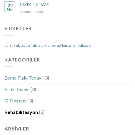
VE
FİZİK TEDAVİ
22
REHABİLİTASYON
Mar
FİZİK
yorumlar kapalı
NEDİR?
TEDAVİ
için
için
ETIKETLER
bursa fizik tedavi
fizik tedavi
gtherapy bursa
rehabilitasyon
KATEGORILER
Bursa Fizik Tedavi
(3)
Fizik Tedavi
(3)
G Therapy
(3)
Rehabilitasyon
(3)
ARŞIVLER