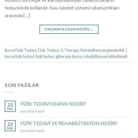
tedavisinde kullanılır. Kas-iskelet sistemi rahatsızlıkları
arasında […]
OKUMAYA DEVAM EDIN
→
Bursa Fizik Tedavi
,
Fizik Tedavi
,
G Therapy
,
Rehabilitasyon
gönderildi
|
bursa fizik tedavi
,
fizik tedavi
,
gtherapy bursa
,
rehabilitasyon
etiketlendi
SON YAZILAR
FİZİK TEDAVİ SEANSI NEDİR?
22
Mar
FİZİK
yorumlar kapalı
TEDAVİ
SEANSI
FİZİK TEDAVİ VE REHABİLİTASYON NEDİR?
22
NEDİR?
Mar
FİZİK
yorumlar kapalı
için
TEDAVİ