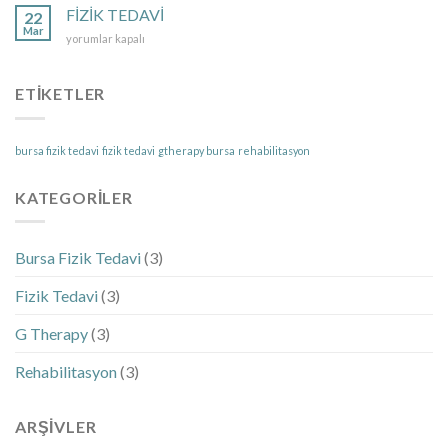
VE
FİZİK TEDAVİ
22
REHABİLİTASYON
Mar
FİZİK
yorumlar kapalı
NEDİR?
TEDAVİ
için
için
ETIKETLER
bursa fizik tedavi
fizik tedavi
gtherapy bursa
rehabilitasyon
KATEGORILER
Bursa Fizik Tedavi
(3)
Fizik Tedavi
(3)
G Therapy
(3)
Rehabilitasyon
(3)
ARŞIVLER