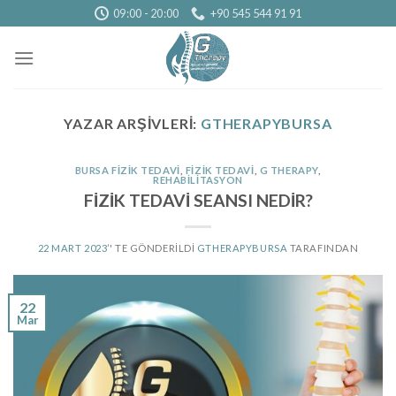
Skip
09:00 - 20:00
+90 545 544 91 91
to
content
YAZAR ARŞIVLERI:
GTHERAPYBURSA
BURSA FIZIK TEDAVI
,
FIZIK TEDAVI
,
G THERAPY
,
REHABILITASYON
FİZİK TEDAVİ SEANSI NEDİR?
22 MART 2023
’' TE GÖNDERILDI
GTHERAPYBURSA
TARAFINDAN
22
Mar