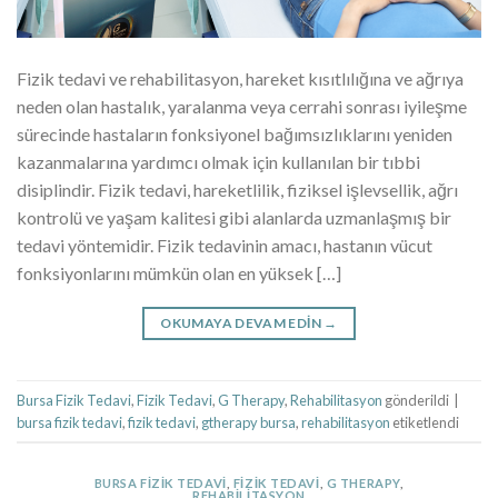
Fizik tedavi ve rehabilitasyon, hareket kısıtlılığına ve ağrıya
neden olan hastalık, yaralanma veya cerrahi sonrası iyileşme
sürecinde hastaların fonksiyonel bağımsızlıklarını yeniden
kazanmalarına yardımcı olmak için kullanılan bir tıbbi
disiplindir. Fizik tedavi, hareketlilik, fiziksel işlevsellik, ağrı
kontrolü ve yaşam kalitesi gibi alanlarda uzmanlaşmış bir
tedavi yöntemidir. Fizik tedavinin amacı, hastanın vücut
fonksiyonlarını mümkün olan en yüksek […]
OKUMAYA DEVAM EDIN
→
Bursa Fizik Tedavi
,
Fizik Tedavi
,
G Therapy
,
Rehabilitasyon
gönderildi
|
bursa fizik tedavi
,
fizik tedavi
,
gtherapy bursa
,
rehabilitasyon
etiketlendi
BURSA FIZIK TEDAVI
,
FIZIK TEDAVI
,
G THERAPY
,
REHABILITASYON