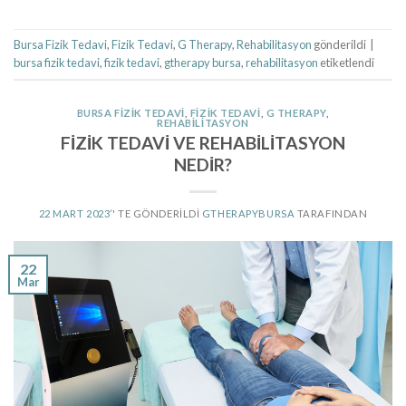
Bursa Fizik Tedavi
,
Fizik Tedavi
,
G Therapy
,
Rehabilitasyon
gönderildi
|
bursa fizik tedavi
,
fizik tedavi
,
gtherapy bursa
,
rehabilitasyon
etiketlendi
BURSA FIZIK TEDAVI
,
FIZIK TEDAVI
,
G THERAPY
,
REHABILITASYON
FİZİK TEDAVİ VE REHABİLİTASYON
NEDİR?
22 MART 2023
’' TE GÖNDERILDI
GTHERAPYBURSA
TARAFINDAN
22
Mar