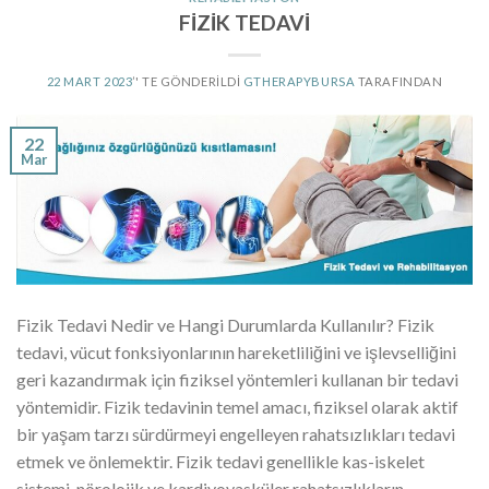
FİZİK TEDAVİ
22 MART 2023
’' TE GÖNDERILDI
GTHERAPYBURSA
TARAFINDAN
22
Mar
Fizik Tedavi Nedir ve Hangi Durumlarda Kullanılır? Fizik
tedavi, vücut fonksiyonlarının hareketliliğini ve işlevselliğini
geri kazandırmak için fiziksel yöntemleri kullanan bir tedavi
yöntemidir. Fizik tedavinin temel amacı, fiziksel olarak aktif
bir yaşam tarzı sürdürmeyi engelleyen rahatsızlıkları tedavi
etmek ve önlemektir. Fizik tedavi genellikle kas-iskelet
sistemi, nörolojik ve kardiyovasküler rahatsızlıkların